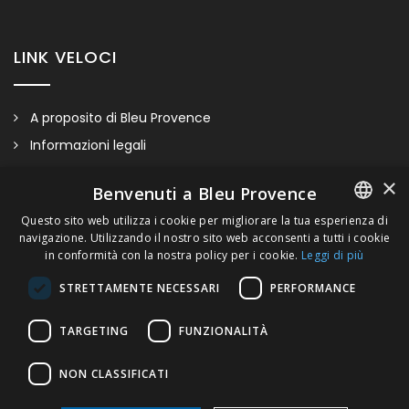
LINK VELOCI
A proposito di Bleu Provence
Informazioni legali
Condizioni di vendita
×
Benvenuti a Bleu Provence
Contatti
Questo sito web utilizza i cookie per migliorare la tua esperienza di
Visitate il nostro Showroom
navigazione. Utilizzando il nostro sito web acconsenti a tutti i cookie
FRENCH
in conformità con la nostra policy per i cookie.
Leggi di più
ITALIAN
STRETTAMENTE NECESSARI
PERFORMANCE
GERMAN
Portamestolo
TARGETING
FUNZIONALITÀ
ENGLISH
NON CLASSIFICATI
Molteplici finiture in metallo disponibili (vedere il bottone
“Finiture disponibili”).