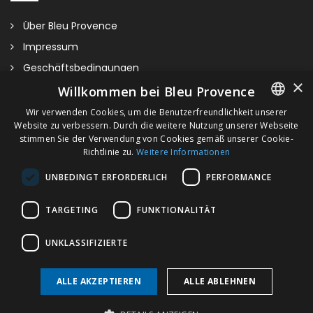
Über Bleu Provence
Impressum
Geschäftsbedingungen
×
Kontaktieren Sie uns
Willkommen bei Bleu Provence
Besuchen Sie unseren Showroom
Wir verwenden Cookies, um die Benutzerfreundlichkeit unserer
Website zu verbessern. Durch die weitere Nutzung unserer Webseite
FRENCH
Plan du site
stimmen Sie der Verwendung von Cookies gemäß unserer Cookie-
Richtlinie zu.
Weitere Informationen
ITALIAN
UNBEDINGT ERFORDERLICH
PERFORMANCE
GERMAN
ENGLISH
TARGETING
FUNKTIONALITÄT
Provence 800
UNKLASSIFIZIERTE
ALLE AKZEPTIEREN
ALLE ABLEHNEN
Copyright © 2026 Bleu Provence