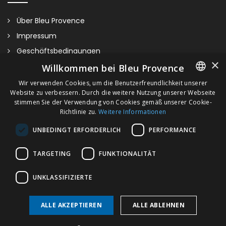
Über Bleu Provence
Impressum
Geschäftsbedingungen
×
Kontaktieren Sie uns
Willkommen bei Bleu Provence
Besuchen Sie unseren Showroom
Wir verwenden Cookies, um die Benutzerfreundlichkeit unserer
Website zu verbessern. Durch die weitere Nutzung unserer Webseite
FRENCH
Plan du site
stimmen Sie der Verwendung von Cookies gemäß unserer Cookie-
Aufsatzwaschbecken 56 Cm
Richtlinie zu.
Weitere Informationen
ITALIAN
UNBEDINGT ERFORDERLICH
PERFORMANCE
GERMAN
Bitte kontaktieren Sie uns für alle Informationen zu den Größen,
ENGLISH
Befestigungen und/oder Oberflächen unserer Sanitärprodukte.
TARGETING
FUNKTIONALITÄT
UNKLASSIFIZIERTE
ALLE AKZEPTIEREN
ALLE ABLEHNEN
Copyright © 2026 Bleu Provence