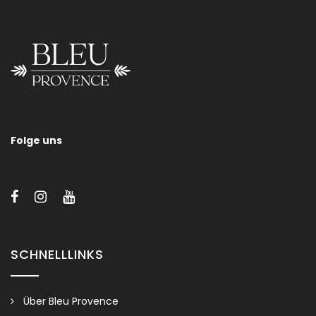
MUGUET
Folge uns
Alle Spiegel können verschiedene Ausführungen haben:
Naturholz, Blattgold oder -silber, Antikgold oder -silber, weiß
oder grau gestreift, lackierte Farben, … Kundenspezifische
Größen sind auf Anfrage erhältlich.
SCHNELLLINKS
Über Bleu Provence