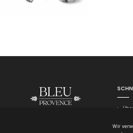
SCHN
Über
Imp
Folge uns
Wir verw
Ges