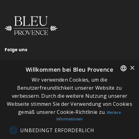
Folge uns
×
Willkommen bei Bleu Provence
Wir verwenden Cookies, um die
SCHNELLLINKS
FRENCH
Benutzerfreundlichkeit unserer Website zu
verbessern. Durch die weitere Nutzung unserer
ITALIAN
Über Bleu Provence
Webseite stimmen Sie der Verwendung von Cookies
GERMAN
Impressum
gemäß unserer Cookie-Richtlinie zu.
Weitere
Informationen
ENGLISH
Geschäftsbedingungen
UNBEDINGT ERFORDERLICH
Kontaktieren Sie uns