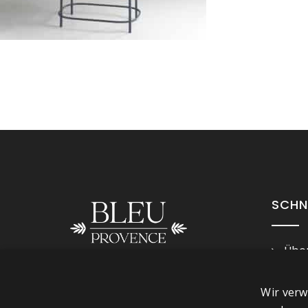
SCHN
Über
Imp
Folge uns
Wir verw
Ges