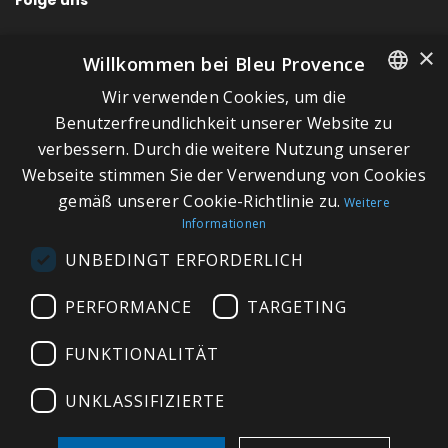
×
Willkommen bei Bleu Provence
Wir verwenden Cookies, um die
SCHNELLLINKS
FRENCH
Benutzerfreundlichkeit unserer Website zu
verbessern. Durch die weitere Nutzung unserer
ITALIAN
Über Bleu Provence
Webseite stimmen Sie der Verwendung von Cookies
GERMAN
Impressum
gemäß unserer Cookie-Richtlinie zu.
Weitere
Informationen
ENGLISH
Geschäftsbedingungen
UNBEDINGT ERFORDERLICH
Kontaktieren Sie uns
Besuchen Sie unseren Showroom
PERFORMANCE
TARGETING
Plan du site
FUNKTIONALITÄT
UNKLASSIFIZIERTE