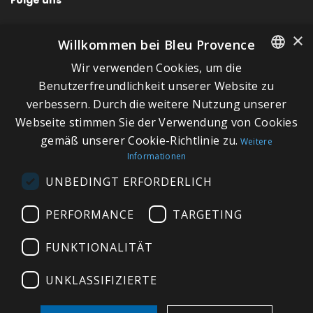
×
Willkommen bei Bleu Provence
Wir verwenden Cookies, um die
SCHNELLLINKS
FRENCH
Benutzerfreundlichkeit unserer Website zu
verbessern. Durch die weitere Nutzung unserer
ITALIAN
Über Bleu Provence
Webseite stimmen Sie der Verwendung von Cookies
GERMAN
Impressum
gemäß unserer Cookie-Richtlinie zu.
Weitere
Informationen
ENGLISH
Geschäftsbedingungen
UNBEDINGT ERFORDERLICH
Kontaktieren Sie uns
Besuchen Sie unseren Showroom
PERFORMANCE
TARGETING
Plan du site
FUNKTIONALITÄT
UNKLASSIFIZIERTE