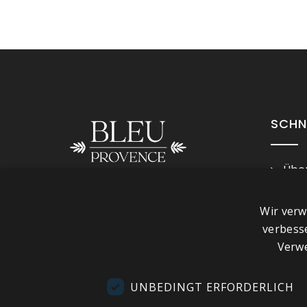
SCHN
Über
Imp
Folge uns
Wir verw
Ges
verbess
Kont
Verwe
Besu
Sho
UNBEDINGT ERFORDERLICH
Plan