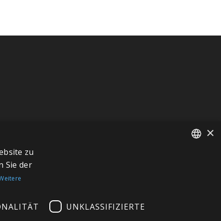
×
ebsite zu
FRENCH
 Sie der
ITALIAN
Weitere
GERMAN
ONALITÄT
UNKLASSIFIZIERTE
ENGLISH