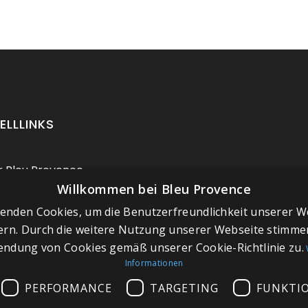
ELLLINKS
 Bleu Provence
Willkommen bei Bleu Provence
ressum
enden Cookies, um die Benutzerfreundlichkeit unserer W
chäftsbedingungen
ern. Durch die weitere Nutzung unserer Webseite stimmen
aktieren Sie uns
ndung von Cookies gemäß unserer Cookie-Richtlinie zu.
chen Sie unseren
Informationen
wroom
PERFORMANCE
TARGETING
FUNKTI
 du site