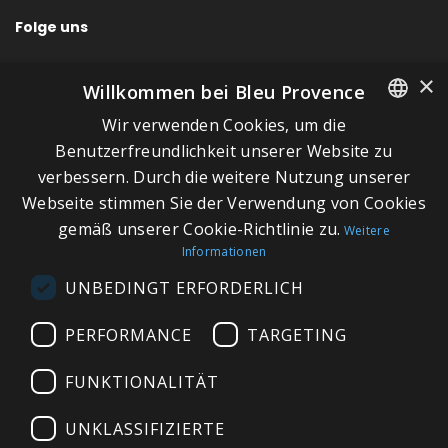
Folge uns
×
Willkommen bei Bleu Provence
Wir verwenden Cookies, um die
SCHNELLLINKS
FRENCH
Benutzerfreundlichkeit unserer Website zu
verbessern. Durch die weitere Nutzung unserer
ITALIAN
Über Bleu Provence
Webseite stimmen Sie der Verwendung von Cookies
GERMAN
Impressum
gemäß unserer Cookie-Richtlinie zu.
Weitere
Informationen
ENGLISH
Geschäftsbedingungen
UNBEDINGT ERFORDERLICH
Kontaktieren Sie uns
Besuchen Sie unseren Showroom
PERFORMANCE
TARGETING
Plan du site
FUNKTIONALITÄT
UNKLASSIFIZIERTE