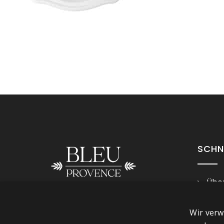
SCHN
Über
Imp
Folge uns
Wir verw
Ges