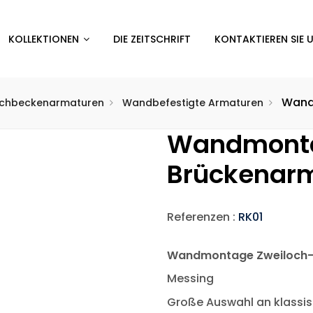
KOLLEKTIONEN
DIE ZEITSCHRIFT
KONTAKTIEREN SIE 
Wand
chbeckenarmaturen
Wandbefestigte Armaturen
Wandmonta
Brückenar
Referenzen :
RK01
Wandmontage Zweiloch-B
Messing
Große Auswahl an klassi