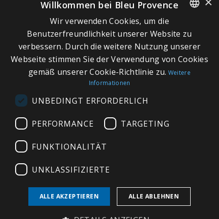
×
Willkommen bei Bleu Provence
Wir verwenden Cookies, um die
SCHNELLLINKS
FRENCH
Benutzerfreundlichkeit unserer Website zu
verbessern. Durch die weitere Nutzung unserer
ITALIAN
Über Bleu Provence
Webseite stimmen Sie der Verwendung von Cookies
GERMAN
Impressum
gemäß unserer Cookie-Richtlinie zu.
Weitere
Informationen
ENGLISH
Geschäftsbedingungen
UNBEDINGT ERFORDERLICH
Kontaktieren Sie uns
Besuchen Sie unseren Showroom
PERFORMANCE
TARGETING
Plan du site
FUNKTIONALITÄT
UNKLASSIFIZIERTE
ALLE AKZEPTIEREN
ALLE ABLEHNEN
Copyright © 2026 Bleu Provence