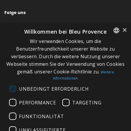
Folge uns
×
Willkommen bei Bleu Provence
Wir verwenden Cookies, um die
SCHNELLLINKS
FRENCH
Benutzerfreundlichkeit unserer Website zu
verbessern. Durch die weitere Nutzung unserer
ITALIAN
Über Bleu Provence
Webseite stimmen Sie der Verwendung von Cookies
GERMAN
Impressum
gemäß unserer Cookie-Richtlinie zu.
Weitere
Informationen
ENGLISH
Geschäftsbedingungen
UNBEDINGT ERFORDERLICH
Kontaktieren Sie uns
Besuchen Sie unseren Showroom
PERFORMANCE
TARGETING
Plan du site
FUNKTIONALITÄT
UNKLASSIFIZIERTE