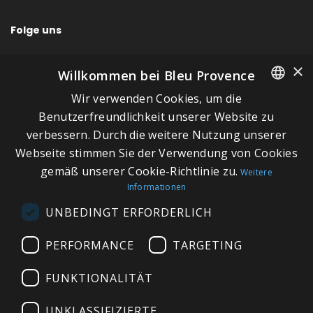
Folge uns
×
Willkommen bei Bleu Provence
Wir verwenden Cookies, um die
SCHNELLLINKS
FRENCH
Benutzerfreundlichkeit unserer Website zu
verbessern. Durch die weitere Nutzung unserer
ITALIAN
Über Bleu Provence
Webseite stimmen Sie der Verwendung von Cookies
GERMAN
Impressum
gemäß unserer Cookie-Richtlinie zu.
Weitere
Informationen
ENGLISH
Geschäftsbedingungen
UNBEDINGT ERFORDERLICH
Kontaktieren Sie uns
Besuchen Sie unseren Showroom
PERFORMANCE
TARGETING
Plan du site
FUNKTIONALITÄT
UNKLASSIFIZIERTE