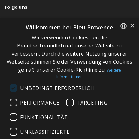
Folge uns
×
Willkommen bei Bleu Provence
Wir verwenden Cookies, um die
SCHNELLLINKS
FRENCH
Benutzerfreundlichkeit unserer Website zu
verbessern. Durch die weitere Nutzung unserer
ITALIAN
Über Bleu Provence
Webseite stimmen Sie der Verwendung von Cookies
GERMAN
Impressum
gemäß unserer Cookie-Richtlinie zu.
Weitere
Informationen
ENGLISH
Geschäftsbedingungen
UNBEDINGT ERFORDERLICH
Kontaktieren Sie uns
Besuchen Sie unseren Showroom
PERFORMANCE
TARGETING
Plan du site
FUNKTIONALITÄT
UNKLASSIFIZIERTE