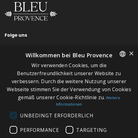
Folge uns
×
Willkommen bei Bleu Provence
Wir verwenden Cookies, um die
SCHNELLLINKS
FRENCH
Benutzerfreundlichkeit unserer Website zu
verbessern. Durch die weitere Nutzung unserer
ITALIAN
Über Bleu Provence
Webseite stimmen Sie der Verwendung von Cookies
GERMAN
Impressum
gemäß unserer Cookie-Richtlinie zu.
Weitere
Informationen
ENGLISH
Geschäftsbedingungen
UNBEDINGT ERFORDERLICH
Kontaktieren Sie uns
Besuchen Sie unseren Showroom
PERFORMANCE
TARGETING
Plan du site