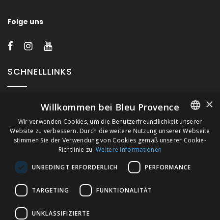
Folge uns
SCHNELLLINKS
×
Über Bleu Provence
Willkommen bei Bleu Provence
Impressum
Wir verwenden Cookies, um die Benutzerfreundlichkeit unserer
Website zu verbessern. Durch die weitere Nutzung unserer Webseite
FRENCH
Geschäftsbedingungen
stimmen Sie der Verwendung von Cookies gemäß unserer Cookie-
Kontaktieren Sie uns
Richtlinie zu.
Weitere Informationen
ITALIAN
Besuchen Sie unseren Showroom
UNBEDINGT ERFORDERLICH
PERFORMANCE
GERMAN
Plan du site
ENGLISH
TARGETING
FUNKTIONALITÄT
UNKLASSIFIZIERTE