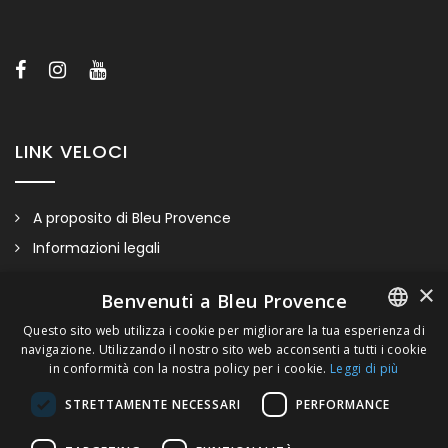
cristallo, porcellana colorata… Fare riferimento al bottone
“Maniglie Anis & Porcellana” per vedere le opzioni disponibili.
LINK VELOCI
A proposito di Bleu Provence
Informazioni legali
Condizioni di vendita
×
Benvenuti a Bleu Provence
Contatti
Questo sito web utilizza i cookie per migliorare la tua esperienza di
Visitate il nostro Showroom
navigazione. Utilizzando il nostro sito web acconsenti a tutti i cookie
FRENCH
in conformità con la nostra policy per i cookie.
Leggi di più
ITALIAN
STRETTAMENTE NECESSARI
PERFORMANCE
GERMAN