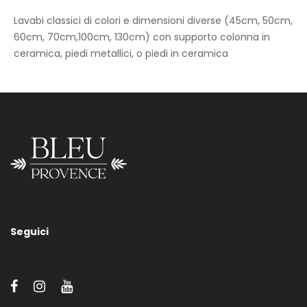
Lavabi classici di colori e dimensioni diverse (45cm, 50cm,
60cm, 70cm,100cm, 130cm) con supporto colonna in
ceramica, piedi metallici, o piedi in ceramica
Mini Size 45cm
Seguici
Contattateci per informazioni su misure, supporti, rubinetteria,
accessori e/o colori/finiture dei nostri sanitari.