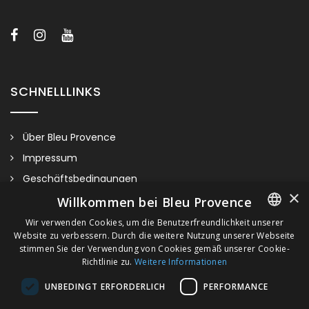
Viele Metalloberflächen verfügbar (siehe Schaltfläche
“verfügbare Oberflächen”).
SCHNELLLINKS
Über Bleu Provence
Impressum
Geschäftsbedingungen
×
Kontaktieren Sie uns
Willkommen bei Bleu Provence
Besuchen Sie unseren Showroom
Wir verwenden Cookies, um die Benutzerfreundlichkeit unserer
Website zu verbessern. Durch die weitere Nutzung unserer Webseite
FRENCH
Plan du site
stimmen Sie der Verwendung von Cookies gemäß unserer Cookie-
Richtlinie zu.
Weitere Informationen
ITALIAN
UNBEDINGT ERFORDERLICH
PERFORMANCE
GERMAN