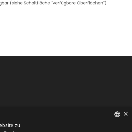
gbar (siehe Schaltfläche “verfügbare Oberflächen”).
×
ebsite zu
FRENCH