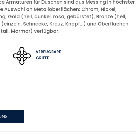
nce Armaturen für Duschen sind aus Messing in höchster
ße Auswahl an Metalloberflächen: Chrom, Nickel,
g, Gold (hell, dunkel, rosa, gebürstet), Bronze (hell,
 (einzeln, Schnecke, Kreuz, Knopf...) und Oberflächen
istall, Marmor) verfügbar.
VERFÜGBARE
GRIFFE
UNS