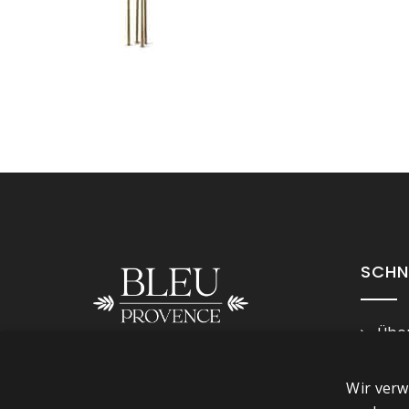
SCHN
Über
Imp
Folge uns
Wir verw
Ges