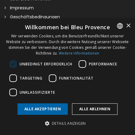
Impressum
Geschäftsbedingungen
×
Kontaktieren Sie uns
Willkommen bei Bleu Provence
Besuchen Sie unseren Showroom
Wir verwenden Cookies, um die Benutzerfreundlichkeit unserer
Website zu verbessern. Durch die weitere Nutzung unserer Webseite
FRENCH
Plan du site
stimmen Sie der Verwendung von Cookies gemäß unserer Cookie-
Richtlinie zu.
Weitere Informationen
ITALIAN
UNBEDINGT ERFORDERLICH
PERFORMANCE
GERMAN
ENGLISH
TARGETING
FUNKTIONALITÄT
UNKLASSIFIZIERTE
TOP
ALLE AKZEPTIEREN
ALLE ABLEHNEN
Copyright © 2026 Bleu Provence
DETAILS ANZEIGEN
Bitte kontaktieren Sie uns für Informationen über Größen,