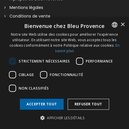
Mentions légales
Conditions de vente
×
Nous contacter
Bienvenue chez Bleu Provence
Visitez notre Showroom
Notre site Web utilise des cookies pour améliorer l'expérience
utilisateur. En utilisant notre site Web, vous acceptez tous les
FRENCH
Plan du site
cookies conformément à notre Politique relative aux cookies.
En
savoir plus
ITALIAN
STRICTEMENT NÉCESSAIRES
PERFORMANCE
GERMAN
ENGLISH
CIBLAGE
FONCTIONNALITÉ
TOP
NON CLASSIFIÉS
ACCEPTER TOUT
REFUSER TOUT
Copyright © 2026 Bleu Provence
AFFICHER LES DÉTAILS