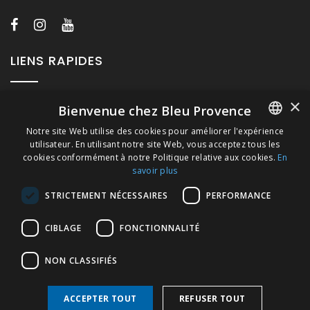
LIENS RAPIDES
×
A propos de Bleu Provence
Bienvenue chez Bleu Provence
Mentions légales
Notre site Web utilise des cookies pour améliorer l'expérience
utilisateur. En utilisant notre site Web, vous acceptez tous les
FRENCH
Conditions de vente
cookies conformément à notre Politique relative aux cookies.
En
Nous contacter
savoir plus
ITALIAN
Visitez notre Showroom
STRICTEMENT NÉCESSAIRES
PERFORMANCE
GERMAN
Plan du site
ENGLISH
CIBLAGE
FONCTIONNALITÉ
NON CLASSIFIÉS
ACCEPTER TOUT
REFUSER TOUT