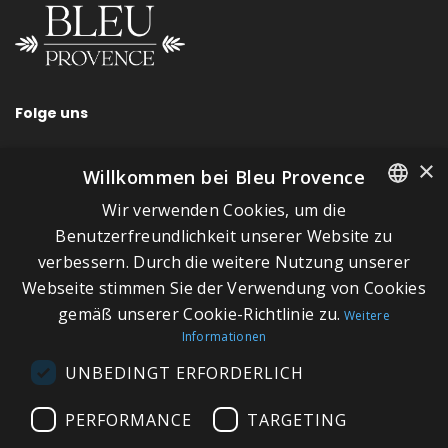
Folge uns
×
Willkommen bei Bleu Provence
Wir verwenden Cookies, um die
SCHNELLLINKS
FRENCH
Benutzerfreundlichkeit unserer Website zu
verbessern. Durch die weitere Nutzung unserer
ITALIAN
Über Bleu Provence
Webseite stimmen Sie der Verwendung von Cookies
GERMAN
Impressum
gemäß unserer Cookie-Richtlinie zu.
Weitere
Informationen
ENGLISH
Geschäftsbedingungen
UNBEDINGT ERFORDERLICH
Kontaktieren Sie uns
Besuchen Sie unseren Showroom
PERFORMANCE
TARGETING
Plan du site