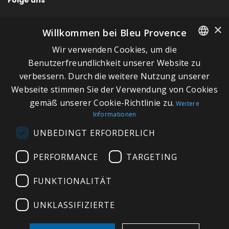
×
Willkommen bei Bleu Provence
Wir verwenden Cookies, um die
SCHNELLLINKS
FRENCH
Benutzerfreundlichkeit unserer Website zu
verbessern. Durch die weitere Nutzung unserer
ITALIAN
Über Bleu Provence
Webseite stimmen Sie der Verwendung von Cookies
GERMAN
Impressum
gemäß unserer Cookie-Richtlinie zu.
Weitere
Informationen
ENGLISH
Geschäftsbedingungen
UNBEDINGT ERFORDERLICH
Kontaktieren Sie uns
Besuchen Sie unseren Showroom
PERFORMANCE
TARGETING
Plan du site
FUNKTIONALITÄT
UNKLASSIFIZIERTE