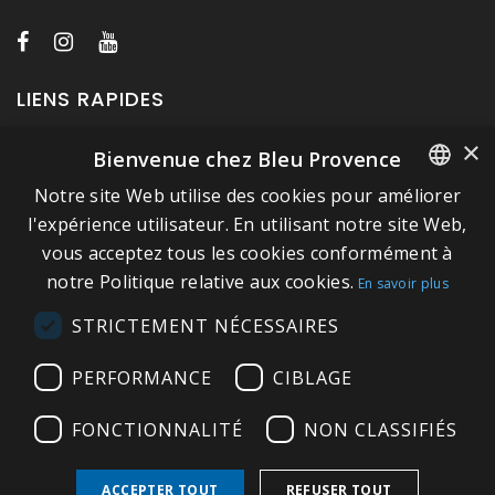
LIENS RAPIDES
×
Bienvenue chez Bleu Provence
A propos de Bleu Provence
Notre site Web utilise des cookies pour améliorer
Mentions légales
FRENCH
l'expérience utilisateur. En utilisant notre site Web,
Conditions de vente
vous acceptez tous les cookies conformément à
ITALIAN
Nous contacter
notre Politique relative aux cookies.
En savoir plus
GERMAN
Visitez notre Showroom
STRICTEMENT NÉCESSAIRES
ENGLISH
Plan du site
PERFORMANCE
CIBLAGE
FONCTIONNALITÉ
NON CLASSIFIÉS
ACCEPTER TOUT
REFUSER TOUT