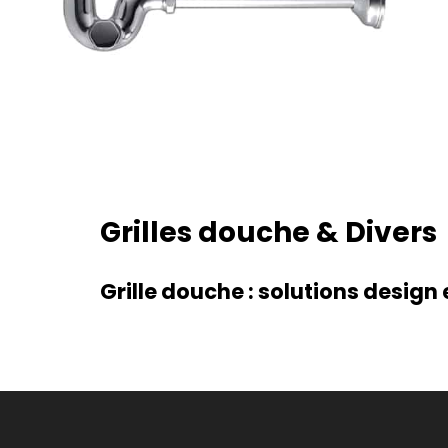
Porte Rideau Baignoire
Grilles douche & Divers
Voir la section ‘Finitions méta
Grille douche : solutions design 
Grille Douche Angulair