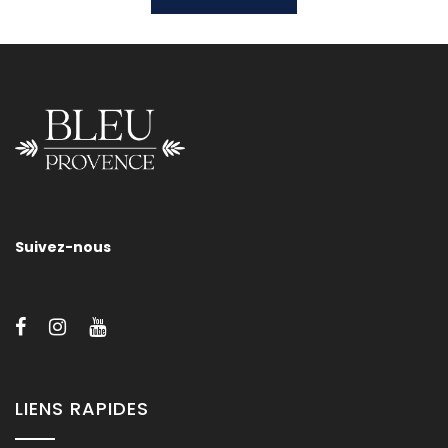
Applique Bord Rond
Suivez-nous
4 finitions de tissu possible : blanc – beige – bordeaux – noir.
Voir la section ‘Finitions métalliques’ pour le choix des finitions
métalliques.
LIENS RAPIDES