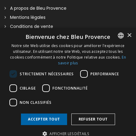
A propos de Bleu Provence
Mentions légales
Conditions de vente
×
Nous contacter
Bienvenue chez Bleu Provence
Visitez notre Showroom
Notre site Web utilise des cookies pour améliorer l'expérience
utilisateur. En utilisant notre site Web, vous acceptez tous les
FRENCH
Plan du site
cookies conformément à notre Politique relative aux cookies.
En
savoir plus
ITALIAN
STRICTEMENT NÉCESSAIRES
PERFORMANCE
GERMAN
ENGLISH
CIBLAGE
FONCTIONNALITÉ
NON CLASSIFIÉS
Applique Double Bord Rond
ACCEPTER TOUT
REFUSER TOUT
4 finitions de tissu possible : blanc – beige – bordeaux – noir.
Copyright © 2026 Bleu Provence
AFFICHER LES DÉTAILS
Voir la section ‘Finitions métalliques’ pour le choix des finitions