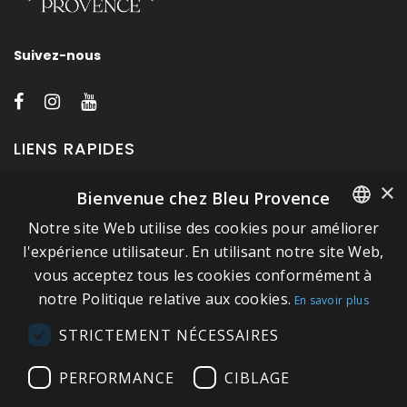
Suivez-nous
LIENS RAPIDES
×
Bienvenue chez Bleu Provence
A propos de Bleu Provence
Notre site Web utilise des cookies pour améliorer
Mentions légales
FRENCH
l'expérience utilisateur. En utilisant notre site Web,
Conditions de vente
vous acceptez tous les cookies conformément à
ITALIAN
Nous contacter
notre Politique relative aux cookies.
En savoir plus
GERMAN
Visitez notre Showroom
STRICTEMENT NÉCESSAIRES
ENGLISH
Plan du site
PERFORMANCE
CIBLAGE