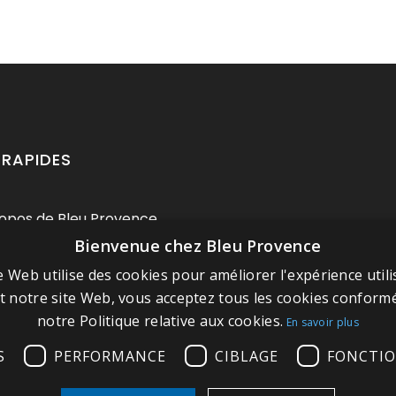
 RAPIDES
opos de Bleu Provence
Bienvenue chez Bleu Provence
ions légales
e Web utilise des cookies pour améliorer l'expérience utili
itions de vente
nt notre site Web, vous acceptez tous les cookies confor
 contacter
notre Politique relative aux cookies.
En savoir plus
tez notre Showroom
S
PERFORMANCE
CIBLAGE
FONCTIO
 du site