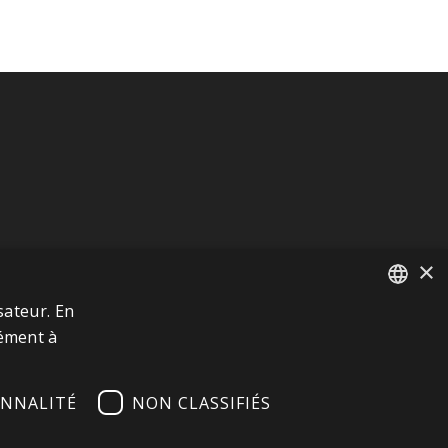
×
sateur. En
FRENCH
mément à
ITALIAN
NNALITÉ
NON CLASSIFIÉS
GERMAN
ENGLISH