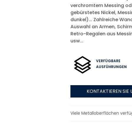
verchromtem Messing oder 
gebürstetes Nickel, Messin
dunkel)... Zahlreiche Wan
Auswahl an Armen, Schirm
Retro-Regalen aus Messin
usw...
VERFÜGBARE
AUSFÜHRUNGEN
KONTAKTIEREN SIE 
Viele Metalloberflächen verfü