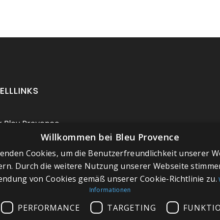
ELLLINKS
 Bleu Provence
Willkommen bei Bleu Provence
ressum
enden Cookies, um die Benutzerfreundlichkeit unserer W
chäftsbedingungen
ern. Durch die weitere Nutzung unserer Webseite stimmen
aktieren Sie uns
ndung von Cookies gemäß unserer Cookie-Richtlinie zu.
chen Sie unseren
Informationen
wroom
PERFORMANCE
TARGETING
FUNKTI
 du site