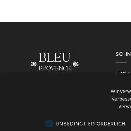
SCHN
Über
Imp
Folge uns
Wir verw
Ges
verbess
Kont
Verwe
Besu
Sho
UNBEDINGT ERFORDERLICH
Plan