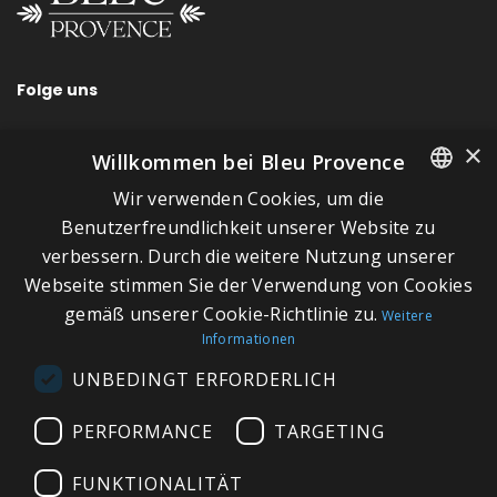
Folge uns
×
Willkommen bei Bleu Provence
Wir verwenden Cookies, um die
SCHNELLLINKS
FRENCH
Benutzerfreundlichkeit unserer Website zu
verbessern. Durch die weitere Nutzung unserer
ITALIAN
Über Bleu Provence
Webseite stimmen Sie der Verwendung von Cookies
GERMAN
Impressum
gemäß unserer Cookie-Richtlinie zu.
Weitere
Informationen
ENGLISH
Geschäftsbedingungen
UNBEDINGT ERFORDERLICH
Kontaktieren Sie uns
Besuchen Sie unseren Showroom
PERFORMANCE
TARGETING
Plan du site
FUNKTIONALITÄT