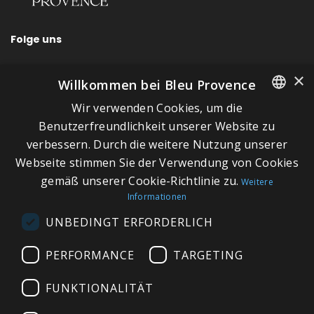
Folge uns
×
Willkommen bei Bleu Provence
Wir verwenden Cookies, um die
SCHNELLLINKS
FRENCH
Benutzerfreundlichkeit unserer Website zu
verbessern. Durch die weitere Nutzung unserer
ITALIAN
Über Bleu Provence
Webseite stimmen Sie der Verwendung von Cookies
GERMAN
Impressum
gemäß unserer Cookie-Richtlinie zu.
Weitere
Informationen
ENGLISH
Geschäftsbedingungen
UNBEDINGT ERFORDERLICH
Kontaktieren Sie uns
Besuchen Sie unseren Showroom
PERFORMANCE
TARGETING
Plan du site
FUNKTIONALITÄT