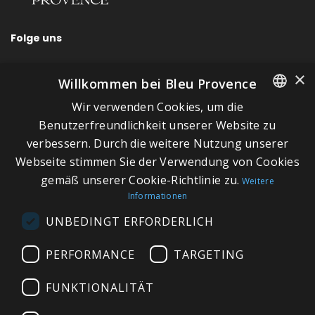
Folge uns
×
Willkommen bei Bleu Provence
Wir verwenden Cookies, um die
SCHNELLLINKS
FRENCH
Benutzerfreundlichkeit unserer Website zu
verbessern. Durch die weitere Nutzung unserer
ITALIAN
Über Bleu Provence
Webseite stimmen Sie der Verwendung von Cookies
GERMAN
Impressum
gemäß unserer Cookie-Richtlinie zu.
Weitere
Informationen
ENGLISH
Geschäftsbedingungen
UNBEDINGT ERFORDERLICH
Kontaktieren Sie uns
Besuchen Sie unseren Showroom
PERFORMANCE
TARGETING
Plan du site
FUNKTIONALITÄT