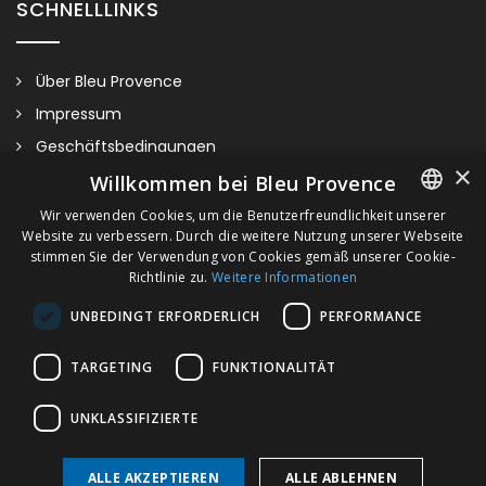
SCHNELLLINKS
Über Bleu Provence
Impressum
Geschäftsbedingungen
×
Kontaktieren Sie uns
Willkommen bei Bleu Provence
Besuchen Sie unseren Showroom
Wir verwenden Cookies, um die Benutzerfreundlichkeit unserer
Website zu verbessern. Durch die weitere Nutzung unserer Webseite
FRENCH
Plan du site
stimmen Sie der Verwendung von Cookies gemäß unserer Cookie-
Richtlinie zu.
Weitere Informationen
ITALIAN
UNBEDINGT ERFORDERLICH
PERFORMANCE
GERMAN
ENGLISH
TARGETING
FUNKTIONALITÄT
UNKLASSIFIZIERTE
Oval + Rahmen
ALLE AKZEPTIEREN
ALLE ABLEHNEN