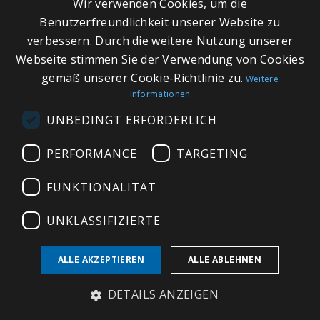
Wir verwenden Cookies, um die
SCHNELLLINKS
FRENCH
Benutzerfreundlichkeit unserer Website zu
verbessern. Durch die weitere Nutzung unserer
ITALIAN
Über Bleu Provence
Webseite stimmen Sie der Verwendung von Cookies
GERMAN
Impressum
gemäß unserer Cookie-Richtlinie zu.
Weitere
Informationen
ENGLISH
Geschäftsbedingungen
UNBEDINGT ERFORDERLICH
Kontaktieren Sie uns
Besuchen Sie unseren Showroom
PERFORMANCE
TARGETING
Plan du site
FUNKTIONALITÄT
UNKLASSIFIZIERTE
ALLE AKZEPTIEREN
ALLE ABLEHNEN
Copyright © 2026 Bleu Provence
DETAILS ANZEIGEN