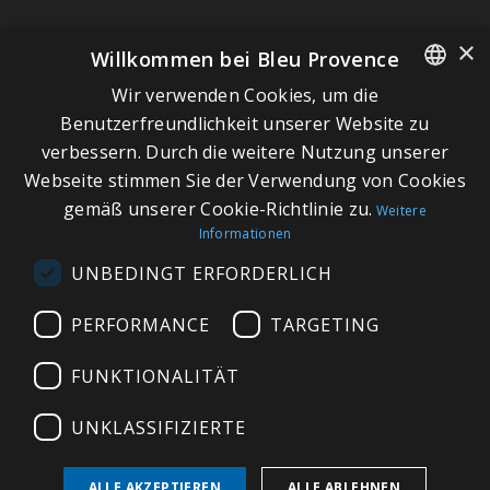
×
Willkommen bei Bleu Provence
Wir verwenden Cookies, um die
SCHNELLLINKS
FRENCH
Benutzerfreundlichkeit unserer Website zu
verbessern. Durch die weitere Nutzung unserer
ITALIAN
Über Bleu Provence
Webseite stimmen Sie der Verwendung von Cookies
GERMAN
Impressum
gemäß unserer Cookie-Richtlinie zu.
Weitere
Informationen
ENGLISH
Geschäftsbedingungen
UNBEDINGT ERFORDERLICH
Kontaktieren Sie uns
Besuchen Sie unseren Showroom
PERFORMANCE
TARGETING
Plan du site
FUNKTIONALITÄT
UNKLASSIFIZIERTE
ALLE AKZEPTIEREN
ALLE ABLEHNEN