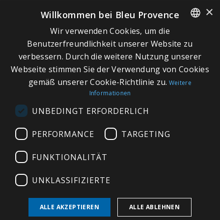
×
Willkommen bei Bleu Provence
Wir verwenden Cookies, um die
SCHNELLLINKS
FRENCH
Benutzerfreundlichkeit unserer Website zu
verbessern. Durch die weitere Nutzung unserer
ITALIAN
Über Bleu Provence
Webseite stimmen Sie der Verwendung von Cookies
GERMAN
Impressum
gemäß unserer Cookie-Richtlinie zu.
Weitere
Informationen
ENGLISH
Geschäftsbedingungen
UNBEDINGT ERFORDERLICH
Kontaktieren Sie uns
Besuchen Sie unseren Showroom
PERFORMANCE
TARGETING
Plan du site
FUNKTIONALITÄT
UNKLASSIFIZIERTE
ALLE AKZEPTIEREN
ALLE ABLEHNEN