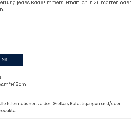
wertung jedes Badezimmers. Erhältlich in 35 matten oder
n.
UNS
 :
6cm*H15cm
r alle Informationen zu den Größen, Befestigungen und/oder
rodukte.