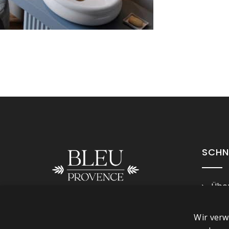
SCHN
Über
Imp
Folge uns
Wir verw
Ges