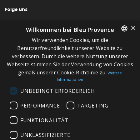
Folge uns
×
Willkommen bei Bleu Provence
Wir verwenden Cookies, um die
SCHNELLLINKS
FRENCH
Benutzerfreundlichkeit unserer Website zu
verbessern. Durch die weitere Nutzung unserer
ITALIAN
Über Bleu Provence
Webseite stimmen Sie der Verwendung von Cookies
GERMAN
Impressum
gemäß unserer Cookie-Richtlinie zu.
Weitere
Informationen
ENGLISH
Geschäftsbedingungen
UNBEDINGT ERFORDERLICH
Kontaktieren Sie uns
Besuchen Sie unseren Showroom
PERFORMANCE
TARGETING
Plan du site
FUNKTIONALITÄT
UNKLASSIFIZIERTE