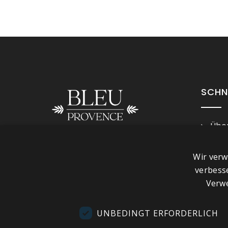
SCHN
Über
Imp
Folge uns
Wir verw
Ges
verbess
Kont
Verwe
Besu
Sho
UNBEDINGT ERFORDERLICH
Plan