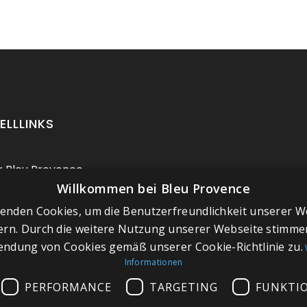
ELLLINKS
 Bleu Provence
Willkommen bei Bleu Provence
ressum
enden Cookies, um die Benutzerfreundlichkeit unserer W
chäftsbedingungen
ern. Durch die weitere Nutzung unserer Webseite stimmen
aktieren Sie uns
ndung von Cookies gemäß unserer Cookie-Richtlinie zu.
chen Sie unseren
Informationen
wroom
PERFORMANCE
TARGETING
FUNKTI
 du site