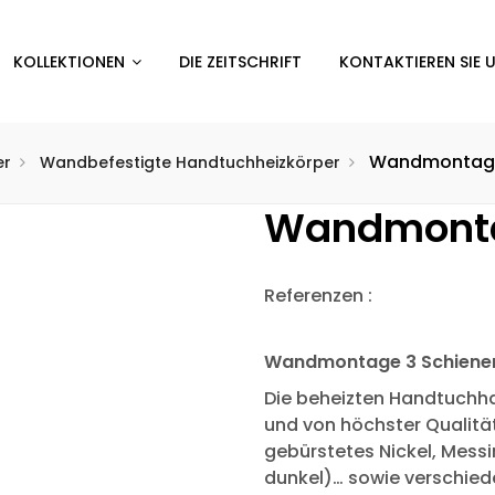
KOLLEKTIONEN
DIE ZEITSCHRIFT
KONTAKTIEREN SIE 
Wandmontage
er
Wandbefestigte Handtuchheizkörper
Wandmonta
Referenzen :
Wandmontage 3 Schiene
Die beheizten Handtuchhal
und von höchster Qualitä
gebürstetes Nickel, Messin
dunkel)… sowie verschiede