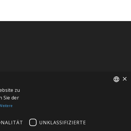
×
ebsite zu
FRENCH
 Sie der
ITALIAN
Weitere
GERMAN
ONALITÄT
UNKLASSIFIZIERTE
ENGLISH