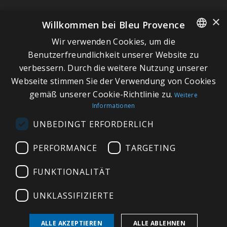
×
Willkommen bei Bleu Provence
Wir verwenden Cookies, um die
SCHNELLLINKS
FRENCH
Benutzerfreundlichkeit unserer Website zu
verbessern. Durch die weitere Nutzung unserer
ITALIAN
Über Bleu Provence
Webseite stimmen Sie der Verwendung von Cookies
GERMAN
Impressum
gemäß unserer Cookie-Richtlinie zu.
Weitere
Informationen
ENGLISH
Geschäftsbedingungen
UNBEDINGT ERFORDERLICH
Kontaktieren Sie uns
Besuchen Sie unseren Showroom
PERFORMANCE
TARGETING
Plan du site
FUNKTIONALITÄT
UNKLASSIFIZIERTE
ALLE AKZEPTIEREN
ALLE ABLEHNEN