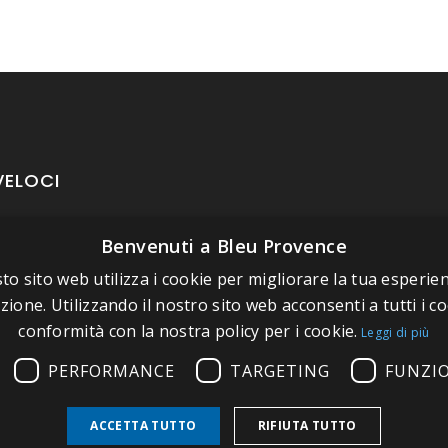
VELOCI
Benvenuti a Bleu Provence
oposito di Bleu Provence
to sito web utilizza i cookie per migliorare la tua esperien
rmazioni legali
zione. Utilizzando il nostro sito web acconsenti a tutti i co
izioni di vendita
conformità con la nostra policy per i cookie.
Leggi di più
atti
PERFORMANCE
TARGETING
FUNZI
tate il nostro Showroom
ACCETTA TUTTO
RIFIUTA TUTTO