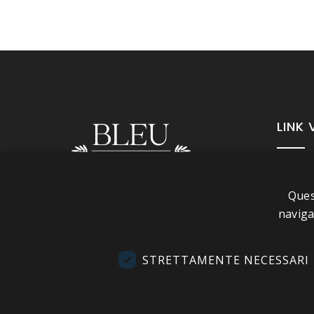
LINK 
A pr
Ques
Info
Seguici
naviga
Cond
Cont
STRETTAMENTE NECESSARI
Visi