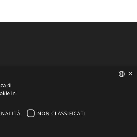
×
za di
FRENCH
okie in
ITALIAN
ONALITÀ
NON CLASSIFICATI
GERMAN
ENGLISH