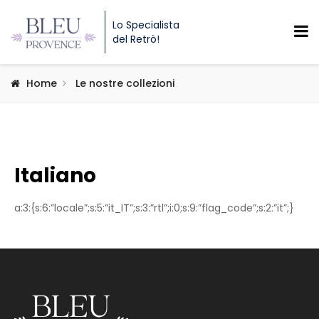
Lo Specialista
del Retrò!
Home
Le nostre collezioni
Italiano
a:3:{s:6:”locale”;s:5:”it_IT”;s:3:”rtl”;i:0;s:9:”flag_code”;s:2:”it”;}