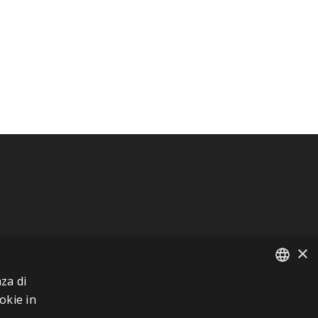
×
za di
FRENCH
okie in