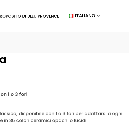
ITALIANO
PROPOSITO DI BLEU PROVENCE
ra
n 1 o 3 fori
assico, disponibile con 1 o 3 fori per adattarsi a ogni
e in 35 colori ceramici opachi o lucidi.