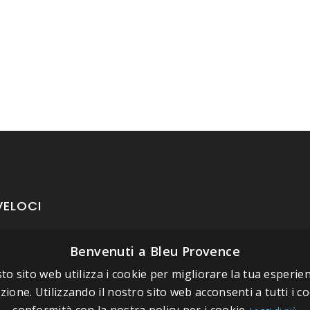
VELOCI
Benvenuti a Bleu Provence
oposito di Bleu Provence
rmazioni legali
to sito web utilizza i cookie per migliorare la tua esperien
zione. Utilizzando il nostro sito web acconsenti a tutti i co
izioni di vendita