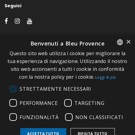
Seguici
LINK VELOCI
×
Benvenuti a Bleu Provence
Questo sito web utilizza i cookie per migliorare la
A proposito di Bleu Provence
FRENCH
tua esperienza di navigazione. Utilizzando il nostro
Informazioni legali
sito web acconsenti a tutti i cookie in conformità
ITALIAN
Condizioni di vendita
con la nostra policy per i cookie.
Leggi di più
GERMAN
Contatti
STRETTAMENTE NECESSARI
ENGLISH
Visitate il nostro Showroom
PERFORMANCE
TARGETING
FUNZIONALITÀ
NON CLASSIFICATI
ACCETTA TUTTO
RIFIUTA TUTTO