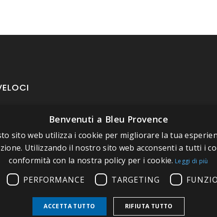
VELOCI
Benvenuti a Bleu Provence
oposito di Bleu Provence
to sito web utilizza i cookie per migliorare la tua esperien
rmazioni legali
zione. Utilizzando il nostro sito web acconsenti a tutti i co
izioni di vendita
conformità con la nostra policy per i cookie.
Leggi di più
atti
PERFORMANCE
TARGETING
FUNZI
tate il nostro Showroom
ACCETTA TUTTO
RIFIUTA TUTTO