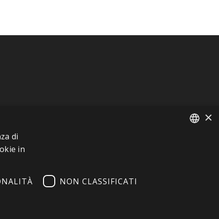
×
za di
FRENCH
okie in
ITALIAN
ONALITÀ
NON CLASSIFICATI
GERMAN
ENGLISH