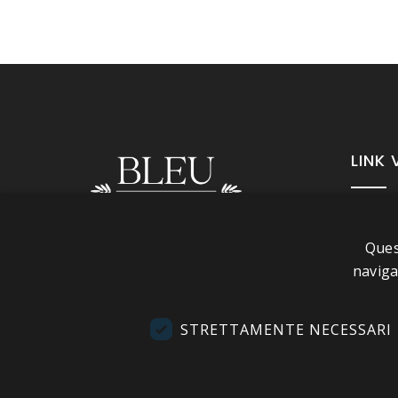
LINK 
A pr
Ques
Info
Seguici
naviga
Cond
Cont
STRETTAMENTE NECESSARI
Visi